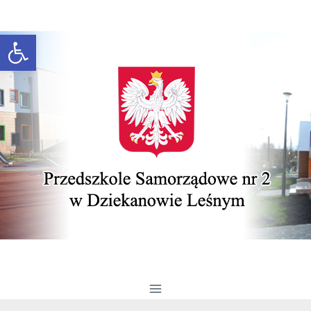
Przeskocz do treści
Otwórz pasek narzędzi