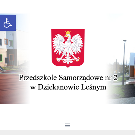
Przeskocz do treści
Otwórz pasek narzędzi