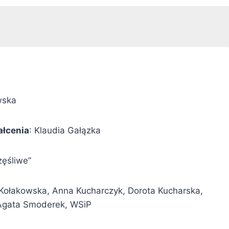
wska
ałcenia
: Klaudia Gałązka
zęśliwe”
Kołakowska, Anna Kucharczyk, Dorota Kucharska,
 Agata Smoderek, WSiP