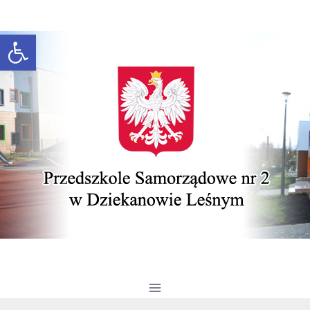
Przeskocz do treści
Otwórz pasek narzędzi